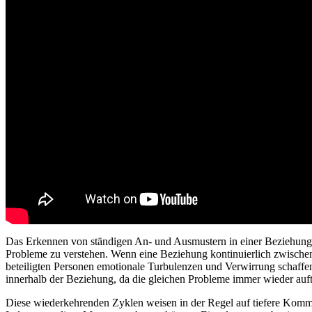
Das Erkennen von ständigen An- und Ausmustern in einer Beziehung is
Probleme zu verstehen. Wenn eine Beziehung kontinuierlich zwische
beteiligten Personen emotionale Turbulenzen und Verwirrung schaffen
innerhalb der Beziehung, da die gleichen Probleme immer wieder auf
Diese wiederkehrenden Zyklen weisen in der Regel auf tiefere Kommu