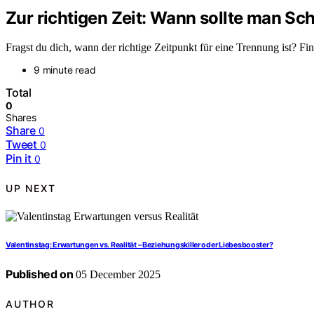
Zur richtigen Zeit: Wann sollte man S
Fragst du dich, wann der richtige Zeitpunkt für eine Trennung ist? F
9 minute read
Total
0
Shares
Share
0
Tweet
0
Pin it
0
UP NEXT
Valentinstag: Erwartungen vs. Realität – Beziehungskiller oder Liebesbooster?
Published on
05 December 2025
AUTHOR