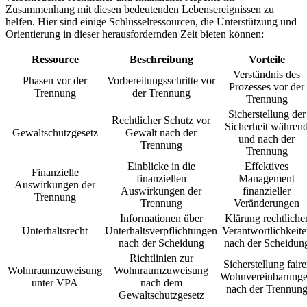
Zusammenhang mit diesen bedeutenden Lebensereignissen zu
helfen. Hier sind einige Schlüsselressourcen, die Unterstützung und
Orientierung in dieser herausfordernden Zeit bieten können:
Ressource
Beschreibung
Vorteile
Verständnis des
Phasen vor der
Vorbereitungsschritte vor
Prozesses vor der
Trennung
der Trennung
Trennung
Sicherstellung der
Rechtlicher Schutz vor
Sicherheit währen
Gewaltschutzgesetz
Gewalt nach der
und nach der
Trennung
Trennung
Einblicke in die
Effektives
Finanzielle
finanziellen
Management
Auswirkungen der
Auswirkungen der
finanzieller
Trennung
Trennung
Veränderungen
Informationen über
Klärung rechtliche
Unterhaltsrecht
Unterhaltsverpflichtungen
Verantwortlichkeite
nach der Scheidung
nach der Scheidun
Richtlinien zur
Sicherstellung faire
Wohnraumzuweisung
Wohnraumzuweisung
Wohnvereinbarung
unter VPA
nach dem
nach der Trennun
Gewaltschutzgesetz