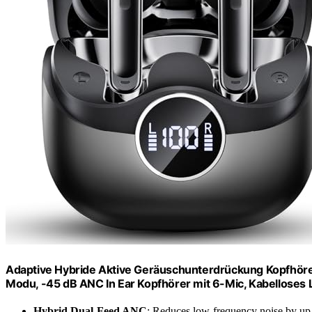
Adaptive Hybride Aktive Geräuschunterdrückung Kopfhörer
Modu, -45 dB ANC In Ear Kopfhörer mit 6-Mic, Kabelloses 
Hybrid Dual-Feed ANC
: Reduces low-frequency noise by up