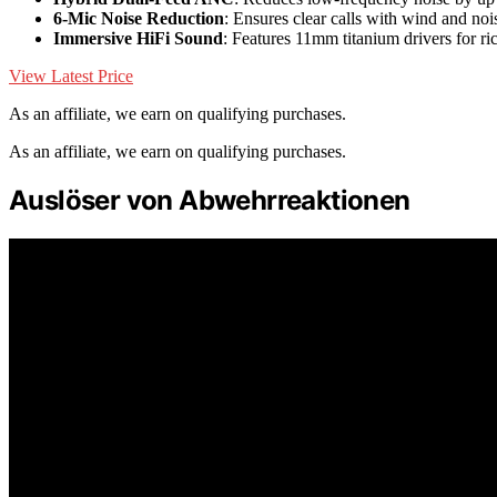
6-Mic Noise Reduction
: Ensures clear calls with wind and noi
Immersive HiFi Sound
: Features 11mm titanium drivers for ri
View Latest Price
As an affiliate, we earn on qualifying purchases.
As an affiliate, we earn on qualifying purchases.
Auslöser von Abwehrreaktionen