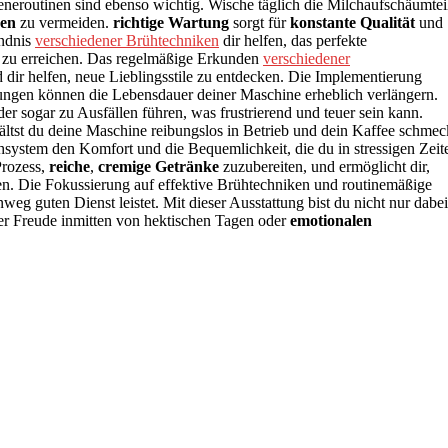
eneroutinen sind ebenso wichtig. Wische täglich die Milchaufschäumtei
gen
zu vermeiden.
richtige Wartung
sorgt für
konstante Qualität
und
ändnis
verschiedener Brühtechniken
dir helfen, das perfekte
 zu erreichen. Das regelmäßige Erkunden
verschiedener
dir helfen, neue Lieblingsstile zu entdecken. Die Implementierung
ungen können die Lebensdauer deiner Maschine erheblich verlängern.
r sogar zu Ausfällen führen, was frustrierend und teuer sein kann.
ltst du deine Maschine reibungslos in Betrieb und dein Kaffee schmec
chsystem den Komfort und die Bequemlichkeit, die du in stressigen Zeit
Prozess,
reiche
,
cremige Getränke
zuzubereiten, und ermöglicht dir,
n. Die Fokussierung auf effektive Brühtechniken und routinemäßige
inweg guten Dienst leistet. Mit dieser Ausstattung bist du nicht nur dabei
r Freude inmitten von hektischen Tagen oder
emotionalen