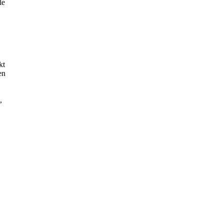
le
kt
en
,