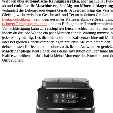
verfügen über
automatische Reinigungszyklen
, aber manuelle Hygi
ab und
entkalke die Maschine regelmäßig
, um
Mineralablagerun
verlängert die Lebensdauer deines Geräts. Außerdem kann das Verst
Gleichgewicht zwischen Geschmack und Textur in deinen Getränken
Brühmöglichkeiten
kann dein gesamtes Kaffeeerlebnis verbessern und 
richtiger Reinigungsroutinen
und das Befolgen der Herstellerempfehl
Vernachlässigung kann zu
verstopften Düsen
, schlechtem Schaum ode
Indem du dir jede Woche ein paar Minuten für die Wartung nimmst, hä
jedes Mal großartig. Letztlich bietet dir eine Kaffeemaschine mit Mil
oder bei großen Lebensveränderungen brauchst. Sie vereinfacht den 
deine liebsten Kaffeemomente ohne zusätzlichen Aufwand zu genieße
Maschinenpflege
stellt sicher, dass deine Investition dir über Jahre h
Kaffee zu brühen — du schaffst kleine Momente des Komforts und de
Umbrüchen
.