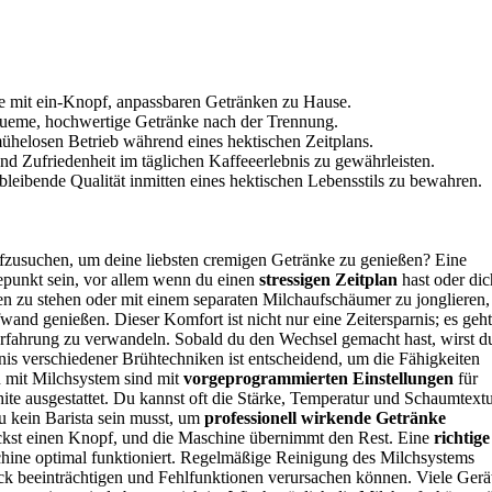
he mit ein-Knopf, anpassbaren Getränken zu Hause.
equeme, hochwertige Getränke nach der Trennung.
ühelosen Betrieb während eines hektischen Zeitplans.
nd Zufriedenheit im täglichen Kaffeeerlebnis zu gewährleisten.
hbleibende Qualität inmitten eines hektischen Lebensstils zu bewahren.
fzusuchen, um deine liebsten cremigen Getränke zu genießen? Eine
punkt sein, vor allem wenn du einen
stressigen Zeitplan
hast oder dic
en zu stehen oder mit einem separaten Milchaufschäumer zu jonglieren,
and genießen. Dieser Komfort ist nicht nur eine Zeitersparnis; es geht
rfahrung zu verwandeln. Sobald du den Wechsel gemacht hast, wirst d
is verschiedener Brühtechniken ist entscheidend, um die Fähigkeiten
 mit Milchsystem sind mit
vorgeprogrammierten Einstellungen
für
te ausgestattet. Du kannst oft die Stärke, Temperatur und Schaumtext
u kein Barista sein musst, um
professionell wirkende Getränke
ückst einen Knopf, und die Maschine übernimmt den Rest. Eine
richtige
chine optimal funktioniert. Regelmäßige Reinigung des Milchsystems
 beeinträchtigen und Fehlfunktionen verursachen können. Viele Gerä