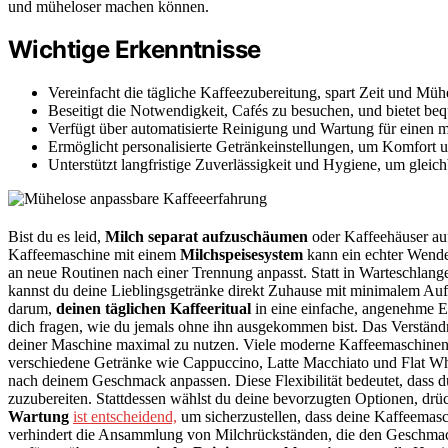
und müheloser machen können.
Wichtige Erkenntnisse
Vereinfacht die tägliche Kaffeezubereitung, spart Zeit und Mü
Beseitigt die Notwendigkeit, Cafés zu besuchen, und bietet b
Verfügt über automatisierte Reinigung und Wartung für einen m
Ermöglicht personalisierte Getränkeinstellungen, um Komfort u
Unterstützt langfristige Zuverlässigkeit und Hygiene, um gleic
Bist du es leid,
Milch separat aufzuschäumen
oder Kaffeehäuser au
Kaffeemaschine mit einem
Milchspeisesystem
kann ein echter Wende
an neue Routinen nach einer Trennung anpasst. Statt in Warteschlang
kannst du deine Lieblingsgetränke direkt Zuhause mit minimalem Aufw
darum,
deinen täglichen Kaffeeritual
in eine einfache, angenehme E
dich fragen, wie du jemals ohne ihn ausgekommen bist. Das Verständn
deiner Maschine maximal zu nutzen. Viele moderne Kaffeemaschinen
verschiedene Getränke wie Cappuccino, Latte Macchiato und Flat Whi
nach deinem Geschmack anpassen. Diese Flexibilität bedeutet, dass d
zuzubereiten. Stattdessen wählst du deine bevorzugten Optionen, dr
Wartung
ist entscheidend,
um sicherzustellen, dass deine Kaffeemas
verhindert die Ansammlung von Milchrückständen, die den Geschmack