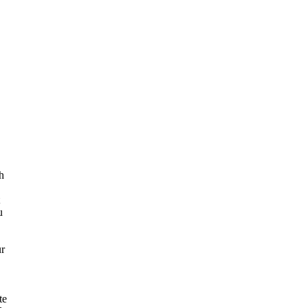
h
u
ur
te