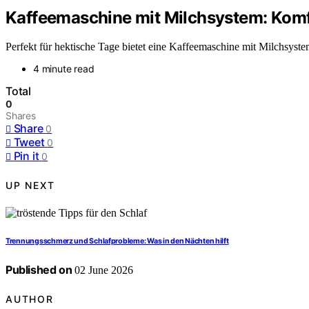
Kaffeemaschine mit Milchsystem: Komf
Perfekt für hektische Tage bietet eine Kaffeemaschine mit Milchsyste
4 minute read
Total
0
Shares
Share
0
Tweet
0
Pin it
0
UP NEXT
Trennungsschmerz und Schlafprobleme: Was in den Nächten hilft
Published on
02 June 2026
AUTHOR