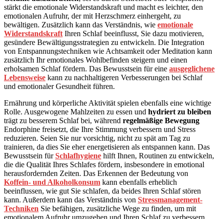
stärkt die emotionale Widerstandskraft und macht es leichter, den
emotionalen Aufruhr, der mit Herzschmerz einhergeht, zu
bewältigen. Zusätzlich kann das Verständnis, wie
emotionale
Widerstandskraft
Ihren Schlaf beeinflusst, Sie dazu motivieren,
gesündere Bewältigungsstrategien zu entwickeln. Die Integration
von Entspannungstechniken wie Achtsamkeit oder Meditation kann
zusätzlich Ihr emotionales Wohlbefinden steigern und einen
erholsamen Schlaf fördern. Das Bewusstsein für eine
ausgeglichene
Lebensweise
kann zu nachhaltigeren Verbesserungen bei Schlaf
und emotionaler Gesundheit führen.
Ernährung und körperliche Aktivität spielen ebenfalls eine wichtige
Rolle. Ausgewogene Mahlzeiten zu essen und
hydriert zu bleiben
trägt zu besserem Schlaf bei, während
regelmäßige Bewegung
Endorphine freisetzt, die Ihre Stimmung verbessern und Stress
reduzieren. Seien Sie nur vorsichtig, nicht zu spät am Tag zu
trainieren, da dies Sie eher energetisieren als entspannen kann. Das
Bewusstsein für
Schlafhygiene
hilft Ihnen, Routinen zu entwickeln,
die die Qualität Ihres Schlafes fördern, insbesondere in emotional
herausfordernden Zeiten. Das Erkennen der Bedeutung von
Koffein- und Alkoholkonsum
kann ebenfalls erheblich
beeinflussen, wie gut Sie schlafen, da beides Ihren Schlaf stören
kann. Außerdem kann das Verständnis von
Stressmanagement-
Techniken
Sie befähigen, zusätzliche Wege zu finden, um mit
emotionalem Aufruhr umzugehen und Ihren Schlaf zu verbessern.