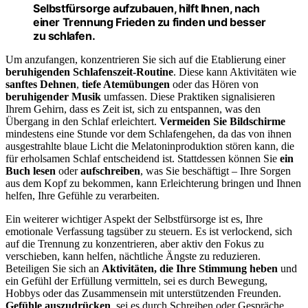
Selbstfürsorge aufzubauen, hilft Ihnen, nach
einer Trennung Frieden zu finden und besser
zu schlafen.
Um anzufangen, konzentrieren Sie sich auf die Etablierung einer
beruhigenden Schlafenszeit-Routine
. Diese kann Aktivitäten wie
sanftes Dehnen
,
tiefe Atemübungen
oder das Hören von
beruhigender Musik
umfassen. Diese Praktiken signalisieren
Ihrem Gehirn, dass es Zeit ist, sich zu entspannen, was den
Übergang in den Schlaf erleichtert.
Vermeiden Sie Bildschirme
mindestens eine Stunde vor dem Schlafengehen, da das von ihnen
ausgestrahlte blaue Licht die Melatoninproduktion stören kann, die
für erholsamen Schlaf entscheidend ist. Stattdessen können Sie
ein
Buch lesen
oder
aufschreiben
, was Sie beschäftigt – Ihre Sorgen
aus dem Kopf zu bekommen, kann Erleichterung bringen und Ihnen
helfen, Ihre Gefühle zu verarbeiten.
Ein weiterer wichtiger Aspekt der Selbstfürsorge ist es, Ihre
emotionale Verfassung tagsüber zu steuern. Es ist verlockend, sich
auf die Trennung zu konzentrieren, aber aktiv den Fokus zu
verschieben, kann helfen, nächtliche Ängste zu reduzieren.
Beteiligen Sie sich an
Aktivitäten, die Ihre Stimmung heben
und
ein Gefühl der Erfüllung vermitteln, sei es durch Bewegung,
Hobbys oder das Zusammensein mit unterstützenden Freunden.
Gefühle auszudrücken
, sei es durch Schreiben oder Gespräche,