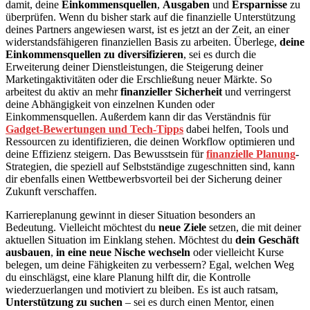
damit, deine
Einkommensquellen
,
Ausgaben
und
Ersparnisse
zu
überprüfen. Wenn du bisher stark auf die finanzielle Unterstützung
deines Partners angewiesen warst, ist es jetzt an der Zeit, an einer
widerstandsfähigeren finanziellen Basis zu arbeiten. Überlege,
deine
Einkommensquellen zu diversifizieren
, sei es durch die
Erweiterung deiner Dienstleistungen, die Steigerung deiner
Marketingaktivitäten oder die Erschließung neuer Märkte. So
arbeitest du aktiv an mehr
finanzieller Sicherheit
und verringerst
deine Abhängigkeit von einzelnen Kunden oder
Einkommensquellen. Außerdem kann dir das Verständnis für
Gadget-Bewertungen und Tech-Tipps
dabei helfen, Tools und
Ressourcen zu identifizieren, die deinen Workflow optimieren und
deine Effizienz steigern. Das Bewusstsein für
finanzielle Planung
-
Strategien, die speziell auf Selbstständige zugeschnitten sind, kann
dir ebenfalls einen Wettbewerbsvorteil bei der Sicherung deiner
Zukunft verschaffen.
Karriereplanung gewinnt in dieser Situation besonders an
Bedeutung. Vielleicht möchtest du
neue Ziele
setzen, die mit deiner
aktuellen Situation im Einklang stehen. Möchtest du
dein Geschäft
ausbauen
,
in eine neue Nische wechseln
oder vielleicht Kurse
belegen, um deine Fähigkeiten zu verbessern? Egal, welchen Weg
du einschlägst, eine klare Planung hilft dir, die Kontrolle
wiederzuerlangen und motiviert zu bleiben. Es ist auch ratsam,
Unterstützung zu suchen
– sei es durch einen Mentor, einen