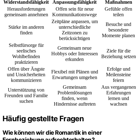
Widerstandsfähigkeit
Anpassungsfähigkeit
Maßnahmen
Herausforderungen
Offen sein für neue
Gefühle offen
gemeinsam annehmen
Kommunikationswege
teilen
Zeitpläne anpassen, um
Besuche und
Stärke im anderen
unterschiedliche
besondere
finden
Zeitzonen zu
Momente planen
berücksichtigen
Selbstfürsorge für
Gemeinsam neue
seelisches
Ziele für die
Hobbys oder Interessen
Wohlbefinden
Beziehung setzen
erkunden
praktizieren
Offen über Ängste
Erfolge und
Flexibel mit Plänen und
und Unsicherheiten
Meilensteine
Erwartungen umgehen
kommunizieren
feiern
Gemeinsam
Aus vergangenen
Unterstützung von
Problemlösungen
Erfahrungen
Freunden und Familie
finden, wenn
lernen und
suchen
Hindernisse auftreten
wachsen
Häufig gestellte Fragen
Wie können wir die Romantik in einer
Fernbeziehung aufrechterhalten?