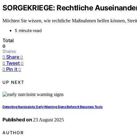
SORGEKRIEGE: Rechtliche Auseinander
Möchten Sie wissen, wie rechtliche Maßnahmen helfen können, Streit
5 minute read
Total
0
Shares
Share
0
Tweet
0
Pin it
0
UP NEXT
Detecting Narcissists: Early Warning Signs Before It Becomes Toxic
Published on
23 August 2025
AUTHOR