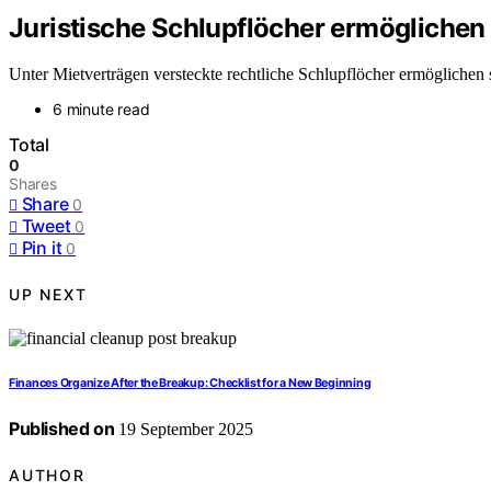
Juristische Schlupflöcher ermöglichen
Unter Mietverträgen versteckte rechtliche Schlupflöcher ermöglichen
6 minute read
Total
0
Shares
Share
0
Tweet
0
Pin it
0
UP NEXT
Finances Organize After the Breakup: Checklist for a New Beginning
Published on
19 September 2025
AUTHOR