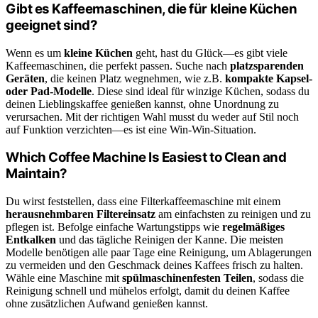
Gibt es Kaffeemaschinen, die für kleine Küchen
geeignet sind?
Wenn es um
kleine Küchen
geht, hast du Glück—es gibt viele
Kaffeemaschinen, die perfekt passen. Suche nach
platzsparenden
Geräten
, die keinen Platz wegnehmen, wie z.B.
kompakte Kapsel-
oder Pad-Modelle
. Diese sind ideal für winzige Küchen, sodass du
deinen Lieblingskaffee genießen kannst, ohne Unordnung zu
verursachen. Mit der richtigen Wahl musst du weder auf Stil noch
auf Funktion verzichten—es ist eine Win-Win-Situation.
Which Coffee Machine Is Easiest to Clean and
Maintain?
Du wirst feststellen, dass eine Filterkaffeemaschine mit einem
herausnehmbaren Filtereinsatz
am einfachsten zu reinigen und zu
pflegen ist. Befolge einfache Wartungstipps wie
regelmäßiges
Entkalken
und das tägliche Reinigen der Kanne. Die meisten
Modelle benötigen alle paar Tage eine Reinigung, um Ablagerungen
zu vermeiden und den Geschmack deines Kaffees frisch zu halten.
Wähle eine Maschine mit
spülmaschinenfesten Teilen
, sodass die
Reinigung schnell und mühelos erfolgt, damit du deinen Kaffee
ohne zusätzlichen Aufwand genießen kannst.