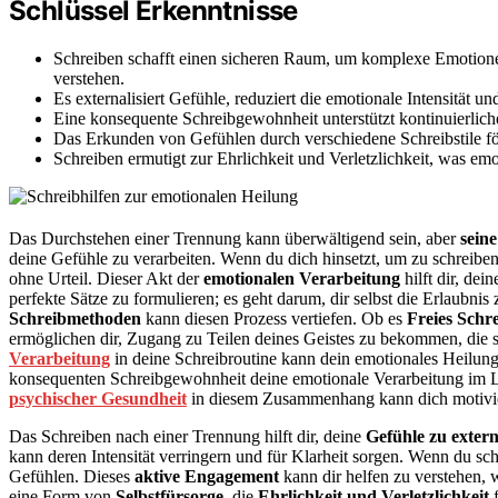
Schlüssel Erkenntnisse
Schreiben schafft einen sicheren Raum, um komplexe Emotio
verstehen.
Es externalisiert Gefühle, reduziert die emotionale Intensität und
Eine konsequente Schreibgewohnheit unterstützt kontinuierlich
Das Erkunden von Gefühlen durch verschiedene Schreibstile f
Schreiben ermutigt zur Ehrlichkeit und Verletzlichkeit, was emo
Das Durchstehen einer Trennung kann überwältigend sein, aber
sein
deine Gefühle zu verarbeiten. Wenn du dich hinsetzt, um zu schreiben
ohne Urteil. Dieser Akt der
emotionalen Verarbeitung
hilft dir, de
perfekte Sätze zu formulieren; es geht darum, dir selbst die Erlaubn
Schreibmethoden
kann diesen Prozess vertiefen. Ob es
Freies Schr
ermöglichen dir, Zugang zu Teilen deines Geistes zu bekommen, die 
Verarbeitung
in deine Schreibroutine kann dein emotionales Heilung
konsequenten Schreibgewohnheit deine emotionale Verarbeitung im L
psychischer Gesundheit
in diesem Zusammenhang kann dich motivier
Das Schreiben nach einer Trennung hilft dir, deine
Gefühle zu extern
kann deren Intensität verringern und für Klarheit sorgen. Wenn du schre
Gefühlen. Dieses
aktive Engagement
kann dir helfen zu verstehen,
eine Form von
Selbstfürsorge
, die
Ehrlichkeit und Verletzlichkeit
f