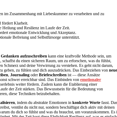
nen im Zusammenhang mit Liebeskummer zu verarbeiten und zu
 fördert Klarheit.
e Heilung und Resilienz im Laufe der Zeit.
ördert emotionale Entwicklung und Akzeptanz.
tionale Befreiung und Selbstfürsorge unterstützt.
e Gedanken aufzuschreiben
kann eine kraftvolle Methode sein, um
, schaffst du einen sicheren Raum, um zu erforschen, was du fühlst,
inen Schmerz und deine Verwirrung zu verstehen. Es geht nicht darum,
is zu geben, zu fühlen und dich auszudrücken. Das Einbeziehen von
neu
eiben
,
Journaling
oder
Briefeschreiben
ist — diese Ansätze
sonst schwer erreichbar sind. Das Einbinden von
emotionaler
serlebnis weiter fördern. Zudem kann die Etablierung einer
aufe der Zeit stärken. Das Bewusstsein für die Bedeutung von
en, diese Techniken beizubehalten.
alisieren
, indem du abstrakte Emotionen in
konkrete Worte
fasst. Da
ibst, ventilst du nicht nur, sondern beschäftigst dich aktiv mit deinen
 warum du dich so fühlst und was du brauchst, um voranzukommen. Es i
ördert. Mit der Zeit baut diese Ehrlichkeit Resilienz auf, was es einfach