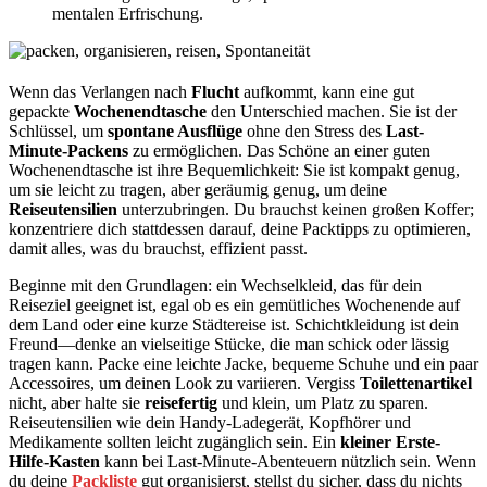
mentalen Erfrischung.
Wenn das Verlangen nach
Flucht
aufkommt, kann eine gut
gepackte
Wochenendtasche
den Unterschied machen. Sie ist der
Schlüssel, um
spontane Ausflüge
ohne den Stress des
Last-
Minute-Packens
zu ermöglichen. Das Schöne an einer guten
Wochenendtasche ist ihre Bequemlichkeit: Sie ist kompakt genug,
um sie leicht zu tragen, aber geräumig genug, um deine
Reiseutensilien
unterzubringen. Du brauchst keinen großen Koffer;
konzentriere dich stattdessen darauf, deine Packtipps zu optimieren,
damit alles, was du brauchst, effizient passt.
Beginne mit den Grundlagen: ein Wechselkleid, das für dein
Reiseziel geeignet ist, egal ob es ein gemütliches Wochenende auf
dem Land oder eine kurze Städtereise ist. Schichtkleidung ist dein
Freund—denke an vielseitige Stücke, die man schick oder lässig
tragen kann. Packe eine leichte Jacke, bequeme Schuhe und ein paar
Accessoires, um deinen Look zu variieren. Vergiss
Toilettenartikel
nicht, aber halte sie
reisefertig
und klein, um Platz zu sparen.
Reiseutensilien wie dein Handy-Ladegerät, Kopfhörer und
Medikamente sollten leicht zugänglich sein. Ein
kleiner Erste-
Hilfe-Kasten
kann bei Last-Minute-Abenteuern nützlich sein. Wenn
du deine
Packliste
gut organisierst, stellst du sicher, dass du nichts