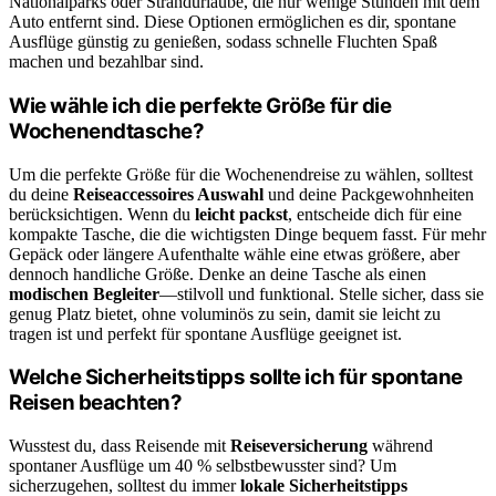
Nationalparks oder Strandurlaube, die nur wenige Stunden mit dem
Auto entfernt sind. Diese Optionen ermöglichen es dir, spontane
Ausflüge günstig zu genießen, sodass schnelle Fluchten Spaß
machen und bezahlbar sind.
Wie wähle ich die perfekte Größe für die
Wochenendtasche?
Um die perfekte Größe für die Wochenendreise zu wählen, solltest
du deine
Reiseaccessoires Auswahl
und deine Packgewohnheiten
berücksichtigen. Wenn du
leicht packst
, entscheide dich für eine
kompakte Tasche, die die wichtigsten Dinge bequem fasst. Für mehr
Gepäck oder längere Aufenthalte wähle eine etwas größere, aber
dennoch handliche Größe. Denke an deine Tasche als einen
modischen Begleiter
—stilvoll und funktional. Stelle sicher, dass sie
genug Platz bietet, ohne voluminös zu sein, damit sie leicht zu
tragen ist und perfekt für spontane Ausflüge geeignet ist.
Welche Sicherheitstipps sollte ich für spontane
Reisen beachten?
Wusstest du, dass Reisende mit
Reiseversicherung
während
spontaner Ausflüge um 40 % selbstbewusster sind? Um
sicherzugehen, solltest du immer
lokale Sicherheitstipps