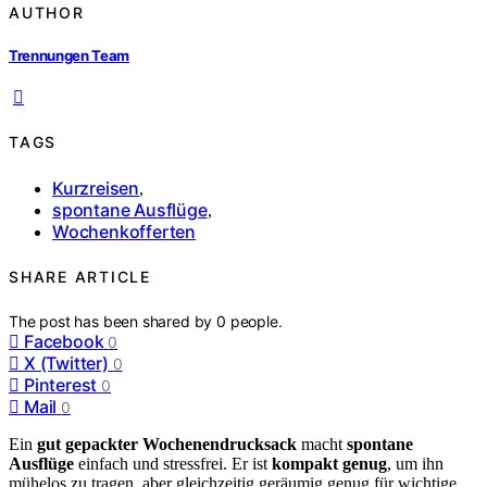
AUTHOR
Trennungen Team
TAGS
Kurzreisen
,
spontane Ausflüge
,
Wochenkofferten
SHARE ARTICLE
The post has been shared by
0
people.
Facebook
0
X (Twitter)
0
Pinterest
0
Mail
0
Ein
gut gepackter Wochenendrucksack
macht
spontane
Ausflüge
einfach und stressfrei. Er ist
kompakt genug
, um ihn
mühelos zu tragen, aber gleichzeitig geräumig genug für wichtige