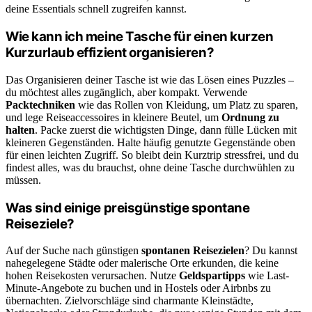
deine Essentials schnell zugreifen kannst.
Wie kann ich meine Tasche für einen kurzen
Kurzurlaub effizient organisieren?
Das Organisieren deiner Tasche ist wie das Lösen eines Puzzles –
du möchtest alles zugänglich, aber kompakt. Verwende
Packtechniken
wie das Rollen von Kleidung, um Platz zu sparen,
und lege Reiseaccessoires in kleinere Beutel, um
Ordnung zu
halten
. Packe zuerst die wichtigsten Dinge, dann fülle Lücken mit
kleineren Gegenständen. Halte häufig genutzte Gegenstände oben
für einen leichten Zugriff. So bleibt dein Kurztrip stressfrei, und du
findest alles, was du brauchst, ohne deine Tasche durchwühlen zu
müssen.
Was sind einige preisgünstige spontane
Reiseziele?
Auf der Suche nach günstigen
spontanen Reisezielen
? Du kannst
nahegelegene Städte oder malerische Orte erkunden, die keine
hohen Reisekosten verursachen. Nutze
Geldspartipps
wie Last-
Minute-Angebote zu buchen und in Hostels oder Airbnbs zu
übernachten. Zielvorschläge sind charmante Kleinstädte,