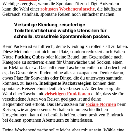
Wichtiges vergisst, wenn die Spontaneität zuschlägt. Außerdem
kann die Wahl einer
robusten Wochenendtasche
, die häufigem
Gebrauch standhält, spontane Reisen noch einfacher machen.
Vielseitige Kleidung, reisefertige
Toilettenartikel und wichtige Utensilien für
schnelle, stressfreie Spontanreisen packen.
Beim Packen ist es hilfreich, deine Kleidung zu rollen statt zu falten.
Diese Methode spart nicht nur Platz, sondern reduziert auch Falten.
Nutze
Packing Cubes
oder kleine Beutel, um Gegenstände nach
Kategorie zu sortieren: einen für Unterwäsche und Socken, einen
für Elektronik usw. Das hält deine Tasche ordentlich und erleichtert
es, das Gesuchte zu finden, ohne alles auszupacken. Denke daran,
etwas Platz für Souvenirs oder Dinge, die du unterwegs sammeln
könntest, zu lassen.
Intelligente Packstrategien
können dein
spontanes Reiseerlebnis deutlich verbessern. Außerdem sorgt die
Wahl einer Tasche mit
vielseitigen Funktionen
dafür, dass sie für
verschiedene Arten von Reisen geeignet ist und deine
Bequemlichkeit erhöht. Das Bewusstsein für
soziale Normen
beim
Reisen, wie angemessenes Verhalten in unterschiedlichen
Umgebungen, kann dir ebenfalls helfen, einen positiven Eindruck
bei deinen spontanen Abenteuern zu hinterlassen.
Deine Wochenendtasche sollte leicht, aber robust sein. Wähle eine