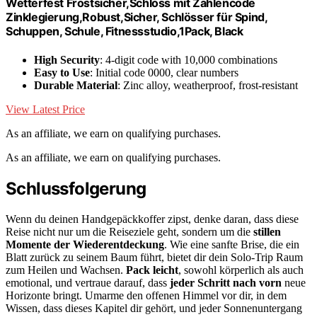
Wetterfest Frostsicher,Schloss mit Zahlencode
Zinklegierung,Robust,Sicher, Schlösser für Spind,
Schuppen, Schule, Fitnessstudio,1Pack, Black
High Security
: 4-digit code with 10,000 combinations
Easy to Use
: Initial code 0000, clear numbers
Durable Material
: Zinc alloy, weatherproof, frost-resistant
View Latest Price
As an affiliate, we earn on qualifying purchases.
As an affiliate, we earn on qualifying purchases.
Schlussfolgerung
Wenn du deinen Handgepäckkoffer zipst, denke daran, dass diese
Reise nicht nur um die Reiseziele geht, sondern um die
stillen
Momente der Wiederentdeckung
. Wie eine sanfte Brise, die ein
Blatt zurück zu seinem Baum führt, bietet dir dein Solo-Trip Raum
zum Heilen und Wachsen.
Pack leicht
, sowohl körperlich als auch
emotional, und vertraue darauf, dass
jeder Schritt nach vorn
neue
Horizonte bringt. Umarme den offenen Himmel vor dir, in dem
Wissen, dass dieses Kapitel dir gehört, und jeder Sonnenuntergang