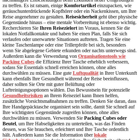
zu treffen. Es ist ratsam, einige
Komfortartikel
einzupacken, wie
geräuschunterdrückende Kopfhörer oder ein Nackenkissen, um Ihre
Reise angenehmer zu gestalten.
Reisesicherheit
geht über physische
Gegenstände hinaus – eine mentale Vorbereitung ist ebenso wichtig.
Recherchieren Sie
Ihren Reisezielort
im Voraus, kennen Sie die
lokalen Notfallkontakte und haben Sie einen Plan, falls Sie sich
verlaufen oder unerwartete Situationen auftreten. Tragen Sie eine
kleine Taschenlampe oder eine Trillerpfeife bei sich, besonders
wenn Sie abgelegene Gebiete erkunden oder nachts unterwegs sind.
Außerdem kann die Verwendung von
Organisationstools wie
Packing Cubes
die Effizienz Ihrer Tasche erheblich verbessern,
sodass Sie Essentials schnell erreichen können, ohne alles
durchwühlen zu müssen. Eine gute
Luftqualität
in Ihrer Unterkunft
kann ebenfalls Ihre Gesundheit während der Reise beeinflussen,
daher sollten Sie Orte mit guter Belüftung oder
Luftreinigungsoptionen wählen. Das Bewusstsein für potenzielle
Gesundheitsrisiken
an Ihrem Reiseziel kann Ihnen helfen,
zusätzliche Vorsichtsmaßnahmen zu treffen. Denken Sie daran, dass
Ihre Handgepäcktasche organisiert sein sollte, damit Sie schnell auf
Ihre wichtigsten Gegenstände zugreifen können, ohne alles
durchwühlen zu müssen. Verwenden Sie
Packing Cubes oder
Beutel
, um Ihre Habseligkeiten zu unterteilen, was das Finden
dessen, was Sie brauchen, erleichtert und Ihre Tasche ordentlich
hält. Außerdem kann Sie die Information über
lokale