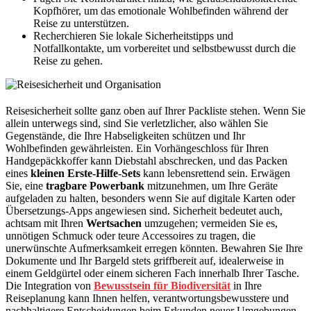
Kopfhörer, um das emotionale Wohlbefinden während der
Reise zu unterstützen.
Recherchieren Sie lokale Sicherheitstipps und
Notfallkontakte, um vorbereitet und selbstbewusst durch die
Reise zu gehen.
Reisesicherheit sollte ganz oben auf Ihrer Packliste stehen. Wenn Sie
allein unterwegs sind, sind Sie verletzlicher, also wählen Sie
Gegenstände, die Ihre Habseligkeiten schützen und Ihr
Wohlbefinden gewährleisten. Ein Vorhängeschloss für Ihren
Handgepäckkoffer kann Diebstahl abschrecken, und das Packen
eines
kleinen Erste-Hilfe-Sets
kann lebensrettend sein. Erwägen
Sie, eine
tragbare Powerbank
mitzunehmen, um Ihre Geräte
aufgeladen zu halten, besonders wenn Sie auf digitale Karten oder
Übersetzungs-Apps angewiesen sind. Sicherheit bedeutet auch,
achtsam mit Ihren
Wertsachen
umzugehen; vermeiden Sie es,
unnötigen Schmuck oder teure Accessoires zu tragen, die
unerwünschte Aufmerksamkeit erregen könnten. Bewahren Sie Ihre
Dokumente und Ihr Bargeld stets griffbereit auf, idealerweise in
einem Geldgürtel oder einem sicheren Fach innerhalb Ihrer Tasche.
Die Integration von
Bewusstsein für Biodiversität
in Ihre
Reiseplanung kann Ihnen helfen, verantwortungsbewusstere und
nachhaltigere Entscheidungen beim Erkunden neuer Umgebungen