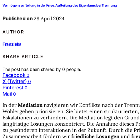
Vermögensaufteilung in der Krise: Aufteilung des Eigentums bei Trennung
Published on
28 April 2024
AUTHOR
Franziska
SHARE ARTICLE
The post has been shared by
0
people.
Facebook
0
X (Twitter)
0
Pinterest
0
Mail
0
In der
Mediation
navigieren wir Konflikte nach der Trennu
Wohlergehen priorisieren. Sie bietet einen strukturierten
Eskalationen zu verhindern. Die Mediation legt den Grundst
langfristige Lösungen konzentriert. Die Annahme dieses P
zu gesünderen Interaktionen in der Zukunft. Durch die Pr
Zusammenarbeit fördern wir
friedliche Lösungen
und
fre