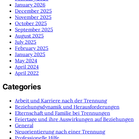
January 2026
December 2025
November 2025
October 2025
September 2025
August 2025
July 2025
February 2025
January 2025
May 2024
April 2024
April 2022
Categories
Arbeit und Karriere nach der Trennung
Beziehungsdynamik und Herausforderungen
Elternschaft und Familie bei Trennungen
Feiertage und ihre Auswirkungen auf Beziehungen
General
Neuorientierung nach einer Trennung
Professionelle Hilfe