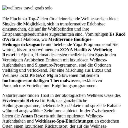
Die Flucht zu Top-Zielen für alleinreisende Wellnessreisen bietet
Singles die Möglichkeit, sich in transformative Erlebnisse
einzutauchen, die auf ihr Wohlbefinden und ihre
Entspannungsbedürfnisse zugeschnitten sind. Vom ruhigen
Es Racó
d'Artà
auf Mallorca, wo
Mediterrane Boutique-
Heilungsrückzugsorte
und belebende Yoga-Programme auf Sie
warten, bis zum verwöhnenden
ZOYA Health & Wellbeing
Resort
in Ajman, Heimat des ersten medizinischen Spas in den
Vereinigten Arabischen Emiraten mit luxuriösen Wellness-
Aufenthalten und Signature-Programmen, sind die Optionen
vielfältig und verlockend. Für eine Mischung aus Luxus und
Wellness lockt
PEGAZ-Mg
in Slowenien mit seinem
hochmagnesiumhaltigen Thermalwasser
, exklusiven
Pureandcure-Vorteilen und Entgiftungsprogrammen.
Naturfreunde finden Trost in der ökologischen Wellness-Oase des
Fivelements Retreat
in Bali, das ganzheitliche
Heilungsprogramme, belebende Spa-Pakete und spezielle Rabatte
während ausgewählter Zeiträume anbietet. In der Zwischenzeit
bieten die
Aman Resorts
mit ihren opulenten Wellness-
Aufenthalten und
Weltklasse-Spa-Einrichtungen
an exotischen
Orten einen luxuriösen Rückzugsort, der auf die Wellness-