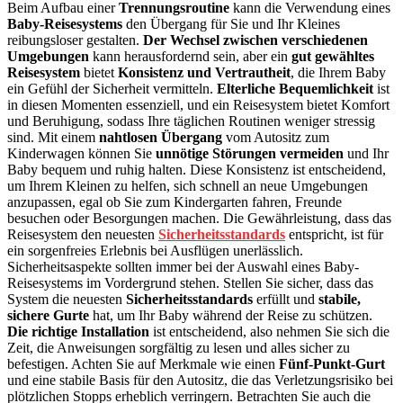
Beim Aufbau einer
Trennungsroutine
kann die Verwendung eines
Baby-Reisesystems
den Übergang für Sie und Ihr Kleines
reibungsloser gestalten.
Der Wechsel zwischen verschiedenen
Umgebungen
kann herausfordernd sein, aber ein
gut gewähltes
Reisesystem
bietet
Konsistenz und Vertrautheit
, die Ihrem Baby
ein Gefühl der Sicherheit vermitteln.
Elterliche Bequemlichkeit
ist
in diesen Momenten essenziell, und ein Reisesystem bietet Komfort
und Beruhigung, sodass Ihre täglichen Routinen weniger stressig
sind. Mit einem
nahtlosen Übergang
vom Autositz zum
Kinderwagen können Sie
unnötige Störungen vermeiden
und Ihr
Baby bequem und ruhig halten. Diese Konsistenz ist entscheidend,
um Ihrem Kleinen zu helfen, sich schnell an neue Umgebungen
anzupassen, egal ob Sie zum Kindergarten fahren, Freunde
besuchen oder Besorgungen machen. Die Gewährleistung, dass das
Reisesystem den neuesten
Sicherheitsstandards
entspricht, ist für
ein sorgenfreies Erlebnis bei Ausflügen unerlässlich.
Sicherheitsaspekte sollten immer bei der Auswahl eines Baby-
Reisesystems im Vordergrund stehen. Stellen Sie sicher, dass das
System die neuesten
Sicherheitsstandards
erfüllt und
stabile,
sichere Gurte
hat, um Ihr Baby während der Reise zu schützen.
Die richtige Installation
ist entscheidend, also nehmen Sie sich die
Zeit, die Anweisungen sorgfältig zu lesen und alles sicher zu
befestigen. Achten Sie auf Merkmale wie einen
Fünf-Punkt-Gurt
und eine stabile Basis für den Autositz, die das Verletzungsrisiko bei
plötzlichen Stopps erheblich verringern. Betrachten Sie auch die