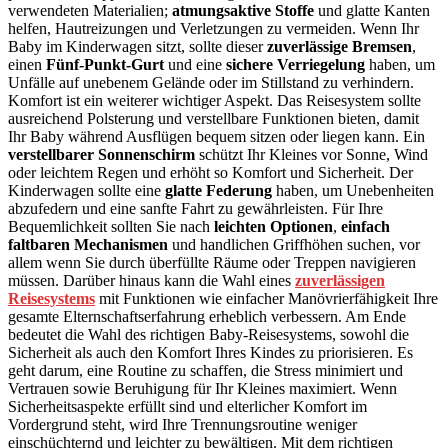
verwendeten Materialien;
atmungsaktive Stoffe
und glatte Kanten
helfen, Hautreizungen und Verletzungen zu vermeiden. Wenn Ihr
Baby im Kinderwagen sitzt, sollte dieser
zuverlässige Bremsen
,
einen
Fünf-Punkt-Gurt
und eine
sichere Verriegelung
haben, um
Unfälle auf unebenem Gelände oder im Stillstand zu verhindern.
Komfort ist ein weiterer wichtiger Aspekt. Das Reisesystem sollte
ausreichend Polsterung und verstellbare Funktionen bieten, damit
Ihr Baby während Ausflügen bequem sitzen oder liegen kann. Ein
verstellbarer Sonnenschirm
schützt Ihr Kleines vor Sonne, Wind
oder leichtem Regen und erhöht so Komfort und Sicherheit. Der
Kinderwagen sollte eine
glatte Federung
haben, um Unebenheiten
abzufedern und eine sanfte Fahrt zu gewährleisten. Für Ihre
Bequemlichkeit sollten Sie nach
leichten Optionen
,
einfach
faltbaren Mechanismen
und handlichen Griffhöhen suchen, vor
allem wenn Sie durch überfüllte Räume oder Treppen navigieren
müssen. Darüber hinaus kann die Wahl eines
zuverlässigen
Reisesystems
mit Funktionen wie einfacher Manövrierfähigkeit Ihre
gesamte Elternschaftserfahrung erheblich verbessern. Am Ende
bedeutet die Wahl des richtigen Baby-Reisesystems, sowohl die
Sicherheit als auch den Komfort Ihres Kindes zu priorisieren. Es
geht darum, eine Routine zu schaffen, die Stress minimiert und
Vertrauen sowie Beruhigung für Ihr Kleines maximiert. Wenn
Sicherheitsaspekte erfüllt sind und elterlicher Komfort im
Vordergrund steht, wird Ihre Trennungsroutine weniger
einschüchternd und leichter zu bewältigen. Mit dem richtigen