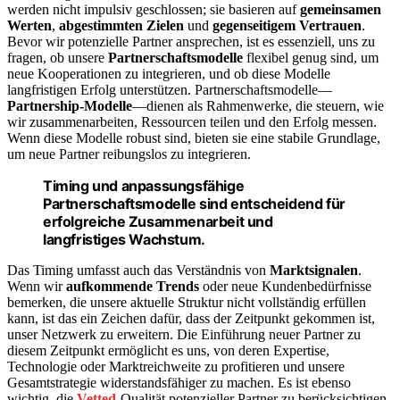
werden nicht impulsiv geschlossen; sie basieren auf
gemeinsamen
Werten
,
abgestimmten Zielen
und
gegenseitigem Vertrauen
.
Bevor wir potenzielle Partner ansprechen, ist es essenziell, uns zu
fragen, ob unsere
Partnerschaftsmodelle
flexibel genug sind, um
neue Kooperationen zu integrieren, und ob diese Modelle
langfristigen Erfolg unterstützen. Partnerschaftsmodelle—
Partnership-Modelle
—dienen als Rahmenwerke, die steuern, wie
wir zusammenarbeiten, Ressourcen teilen und den Erfolg messen.
Wenn diese Modelle robust sind, bieten sie eine stabile Grundlage,
um neue Partner reibungslos zu integrieren.
Timing und anpassungsfähige
Partnerschaftsmodelle sind entscheidend für
erfolgreiche Zusammenarbeit und
langfristiges Wachstum.
Das Timing umfasst auch das Verständnis von
Marktsignalen
.
Wenn wir
aufkommende Trends
oder neue Kundenbedürfnisse
bemerken, die unsere aktuelle Struktur nicht vollständig erfüllen
kann, ist das ein Zeichen dafür, dass der Zeitpunkt gekommen ist,
unser Netzwerk zu erweitern. Die Einführung neuer Partner zu
diesem Zeitpunkt ermöglicht es uns, von deren Expertise,
Technologie oder Marktreichweite zu profitieren und unsere
Gesamtstrategie widerstandsfähiger zu machen. Es ist ebenso
wichtig, die
Vetted
-Qualität potenzieller Partner zu berücksichtigen,