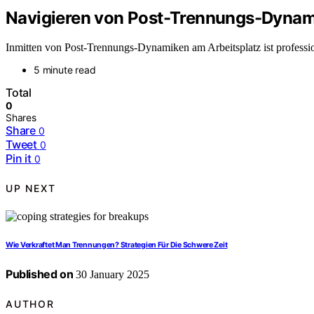
Navigieren von Post-Trennungs-Dynam
Inmitten von Post-Trennungs-Dynamiken am Arbeitsplatz ist professi
5 minute read
Total
0
Shares
Share
0
Tweet
0
Pin it
0
UP NEXT
Wie Verkraftet Man Trennungen? Strategien Für Die Schwere Zeit
Published on
30 January 2025
AUTHOR