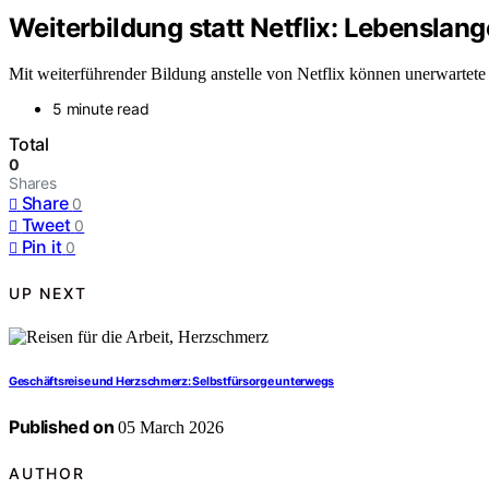
Weiterbildung statt Netflix: Lebenslang
Mit weiterführender Bildung anstelle von Netflix können unerwartete 
5 minute read
Total
0
Shares
Share
0
Tweet
0
Pin it
0
UP NEXT
Geschäftsreise und Herzschmerz: Selbstfürsorge unterwegs
Published on
05 March 2026
AUTHOR