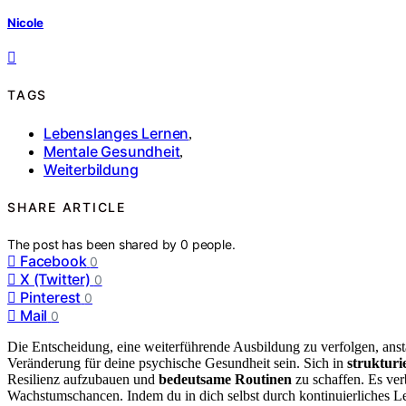
Nicole
TAGS
Lebenslanges Lernen
,
Mentale Gesundheit
,
Weiterbildung
SHARE ARTICLE
The post has been shared by
0
people.
Facebook
0
X (Twitter)
0
Pinterest
0
Mail
0
Die Entscheidung, eine weiterführende Ausbildung zu verfolgen, ansta
Veränderung für deine psychische Gesundheit sein. Sich in
struktur
Resilienz aufzubauen und
bedeutsame Routinen
zu schaffen. Es ver
Wachstumschancen. Indem du in dich selbst durch kontinuierliches Le