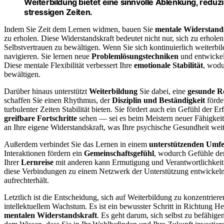
Weiterbildung bietet eine sinnvolle Ablenkung, reduz
stressigen Zeiten.
Indem Sie Zeit dem Lernen widmen, bauen Sie
mentale Widerstand
zu erholen. Diese Widerstandskraft bedeutet nicht nur, sich zu erholen
Selbstvertrauen zu bewältigen. Wenn Sie sich kontinuierlich weiterbild
navigieren. Sie lernen neue
Problemlösungstechniken
und entwicke
Diese mentale Flexibilität verbessert Ihre
emotionale Stabilität
, wodu
bewältigen.
Darüber hinaus unterstützt
Weiterbildung
Sie dabei, eine
gesunde R
schaffen Sie einen Rhythmus, der
Disziplin und Beständigkeit
förde
turbulenter Zeiten Stabilität bieten. Sie fördert auch ein Gefühl der E
greifbare Fortschritte
sehen — sei es beim Meistern neuer Fähigkei
an Ihre eigene Widerstandskraft, was Ihre psychische Gesundheit weite
Außerdem verbindet Sie das Lernen in einem
unterstützenden Umfe
Interaktionen fördern ein
Gemeinschaftsgefühl
, wodurch Gefühle der 
Ihrer
Lernreise
mit anderen kann Ermutigung und Verantwortlichkeit bi
diese Verbindungen zu einem Netzwerk der Unterstützung entwickeln
aufrechterhält.
Letztlich ist die Entscheidung, sich auf Weiterbildung zu konzentrieren
intellektuellem Wachstum. Es ist ein bewusster Schritt in Richtung H
mentalen Widerstandskraft
. Es geht darum, sich selbst zu befähig