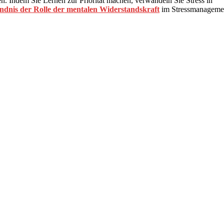
n. Indem Sie Lernen zur Priorität machen, verwandeln Sie Stress in
ndnis der Rolle der mentalen Widerstandskraft
im Stressmanageme