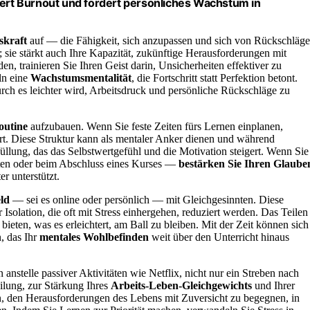
iert Burnout und fördert persönliches Wachstum in
skraft
auf — die Fähigkeit, sich anzupassen und sich von Rückschläg
; sie stärkt auch Ihre Kapazität, zukünftige Herausforderungen mit
en, trainieren Sie Ihren Geist darin, Unsicherheiten effektiver zu
ln eine
Wachstumsmentalität
, die Fortschritt statt Perfektion betont.
rch es leichter wird, Arbeitsdruck und persönliche Rückschläge zu
outine
aufzubauen. Wenn Sie feste Zeiten fürs Lernen einplanen,
rt. Diese Struktur kann als mentaler Anker dienen und während
rfüllung, das das Selbstwertgefühl und die Motivation steigert. Wenn Sie
ten oder beim Abschluss eines Kurses —
bestärken Sie Ihren Glaube
r unterstützt.
ld
— sei es online oder persönlich — mit Gleichgesinnten. Diese
Isolation, die oft mit Stress einhergehen, reduziert werden. Das Teilen
eten, was es erleichtert, am Ball zu bleiben. Mit der Zeit können sich
, das Ihr
mentales Wohlbefinden
weit über den Unterricht hinaus
 anstelle passiver Aktivitäten wie Netflix, nicht nur ein Streben nach
eilung, zur Stärkung Ihres
Arbeits-Leben-Gleichgewichts
und Ihrer
en, den Herausforderungen des Lebens mit Zuversicht zu begegnen, in