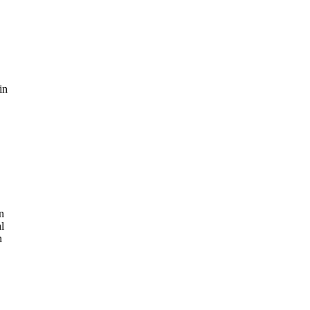
in
n
l
n